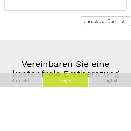
Zurück zur Übersicht
Vereinbaren Sie eine
kostenfreie Erstberatung
Kontakt
Login
English
Vor-
und
Telefonnummer
Nachname
*
E-
Mail-
Adresse