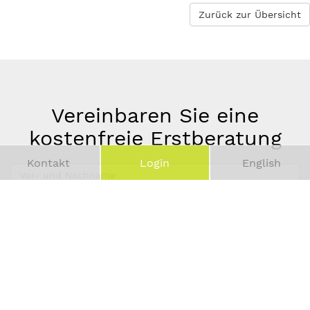
Zurück zur Übersicht
Vereinbaren Sie eine
kostenfreie Erstberatung
Kontakt
Login
English
Vor-
und
Telefonnummer
Nachname
*
E-
Mail-
Adresse
*