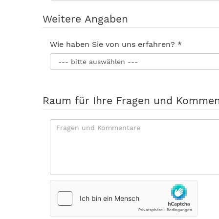
*
Weitere Angaben
Wie
Wie haben Sie von uns erfahren?
*
haben
Sie
von
uns
Raum für Ihre Fragen und Kommen
erfahren?
*
Fragen
und
Kommentare