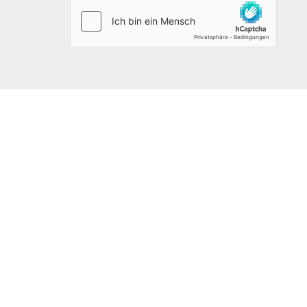
Nachname
*
123DOMAIN.EU
Emil-Figge-Straße 76-80