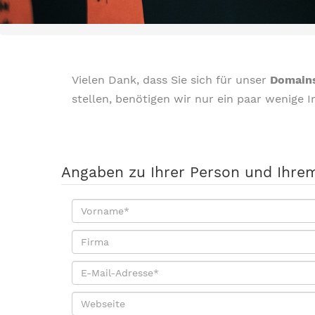
Vielen Dank, dass Sie sich für unser
Domain
stellen, benötigen wir nur ein paar wenige 
Angaben zu Ihrer Person und Ihr
Vorname
*
Firma
E-
Mail-
Webseite
Adresse