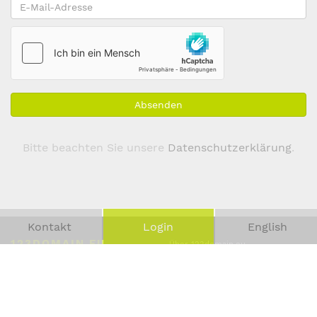
E-
Mail-
Adresse
*
Absenden
Bitte beachten Sie unsere
Datenschutzerklärung
.
Kontakt
Login
English
123DOMAIN.EU
Über 123domain.eu
Kontakt
Emil-Figge-Straße 76-80
Domainregistrierung
44227 Dortmund
Missbrauch
Deutschland
Presse
Impressum
T:
+49 231 58698-123