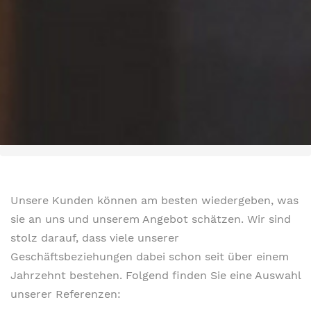
Unsere Kunden können am besten wiedergeben, was
sie an uns und unserem Angebot schätzen. Wir sind
stolz darauf, dass viele unserer
Geschäftsbeziehungen dabei schon seit über einem
Jahrzehnt bestehen. Folgend finden Sie eine Auswahl
unserer Referenzen: