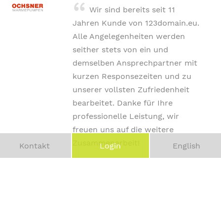
Wir sind bereits seit 11
Jahren Kunde von 123domain.eu.
Alle Angelegenheiten werden
seither stets von ein und
demselben Ansprechpartner mit
kurzen Responsezeiten und zu
unserer vollsten Zufriedenheit
bearbeitet. Danke für Ihre
professionelle Leistung, wir
freuen uns auf die weitere
Zusammenarbeit!
Kontakt
Login
English
Georg Ochsner
Geschäftsführer
Ochnser Wärmepumpen