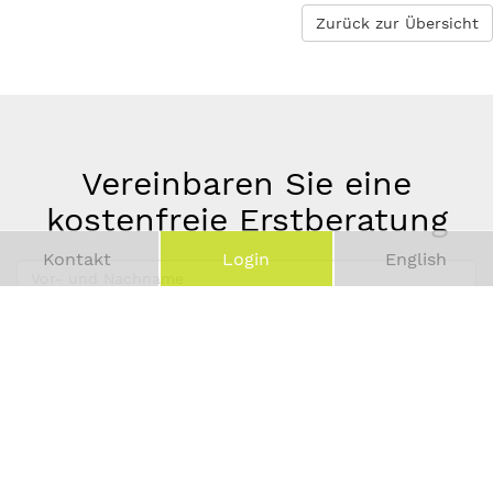
Zurück zur Übersicht
Vereinbaren Sie eine
kostenfreie Erstberatung
Kontakt
Login
English
Vor-
und
Telefonnummer
Nachname
*
E-
Mail-
Adresse
*