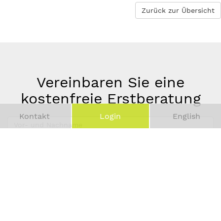
Zurück zur Übersicht
Vereinbaren Sie eine
kostenfreie Erstberatung
Kontakt
Login
English
Vor-
und
Telefonnummer
Nachname
*
E-
Mail-
Adresse
*