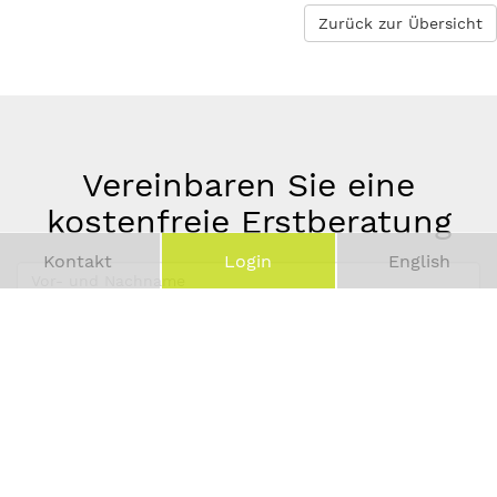
Zurück zur Übersicht
Vereinbaren Sie eine
kostenfreie Erstberatung
Kontakt
Login
English
Vor-
und
Telefonnummer
Nachname
*
E-
Mail-
Adresse
*