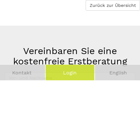
Zurück zur Übersicht
Vereinbaren Sie eine
kostenfreie Erstberatung
Kontakt
Login
English
Vor-
und
Telefonnummer
Nachname
*
E-
Mail-
Adresse
*