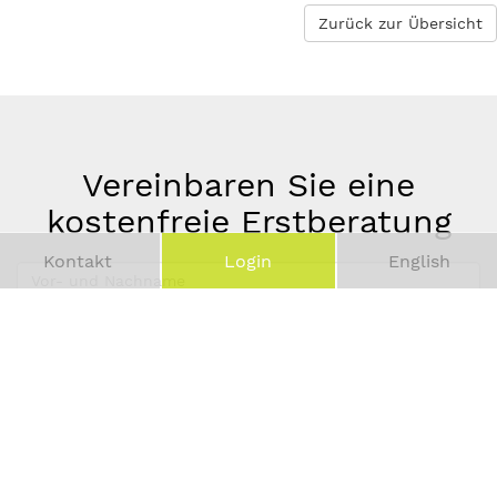
Zurück zur Übersicht
Vereinbaren Sie eine
kostenfreie Erstberatung
Kontakt
Login
English
Vor-
und
Telefonnummer
Nachname
*
E-
Mail-
Adresse
*