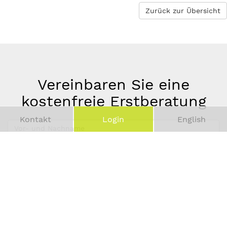
Zurück zur Übersicht
Vereinbaren Sie eine
kostenfreie Erstberatung
Kontakt
Login
English
Vor-
und
Telefonnummer
Nachname
*
E-
Mail-
Adresse
*