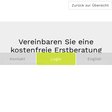
Zurück zur Übersicht
Vereinbaren Sie eine
kostenfreie Erstberatung
Kontakt
Login
English
Vor-
und
Telefonnummer
Nachname
*
E-
Mail-
Adresse
*