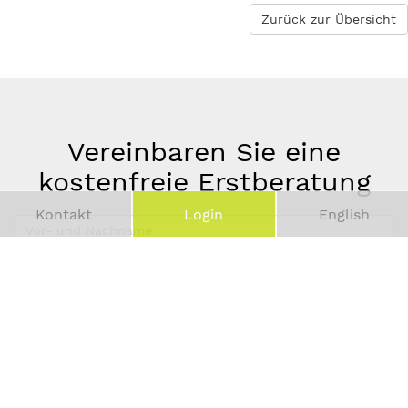
Zurück zur Übersicht
Vereinbaren Sie eine
kostenfreie Erstberatung
Kontakt
Login
English
Vor-
und
Telefonnummer
Nachname
*
E-
Mail-
Adresse
*