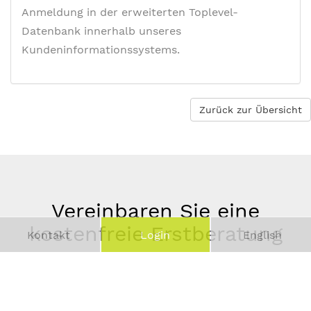
Anmeldung in der erweiterten Toplevel-
Datenbank innerhalb unseres
Kundeninformationssystems.
Zurück zur Übersicht
Vereinbaren Sie eine
kostenfreie Erstberatung
Kontakt
Login
English
Vor-
und
Telefonnummer
Nachname