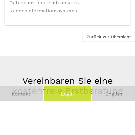
Datenbank innerhalb unseres
Kundeninformationssystems.
Zurück zur Übersicht
Vereinbaren Sie eine
kostenfreie Erstberatung
Kontakt
Login
English
Vor-
und
Telefonnummer
Nachname
*
E-