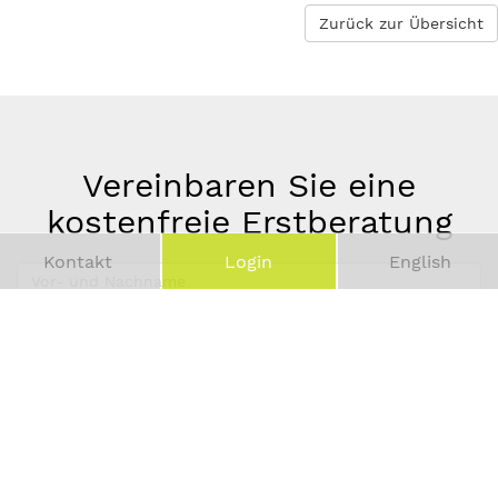
Zurück zur Übersicht
Vereinbaren Sie eine
kostenfreie Erstberatung
Kontakt
Login
English
Vor-
und
Telefonnummer
Nachname
*
E-
Mail-
Adresse
*