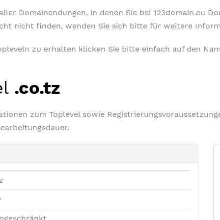
t aller Domainendungen, in denen Sie bei 123domain.eu D
icht nicht finden, wenden Sie sich bitte für weitere Info
leveln zu erhalten klicken Sie bitte einfach auf den Nam
el
.co.tz
rmationen zum Toplevel sowie Registrierungsvoraussetzu
Bearbeitungsdauer.
z
v
ngeschränkt