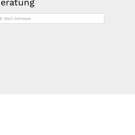
beratung
-
ail-
dresse