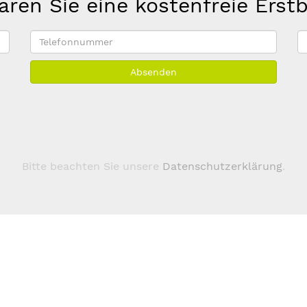
aren Sie eine kostenfreie Erst
Telefonnummer
E
M
Absenden
A
*
Bitte beachten Sie unsere
Datenschutzerklärung
.