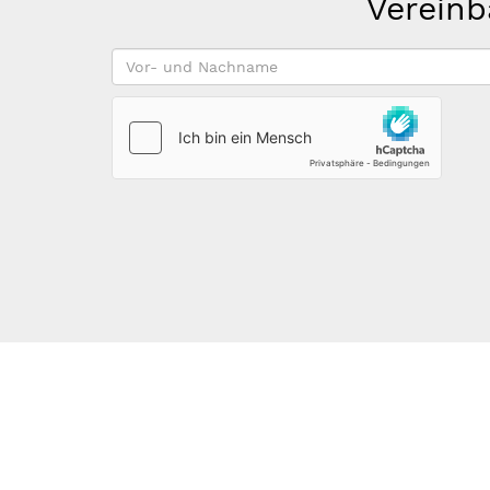
Vereinb
Vor-
und
Nachname
*