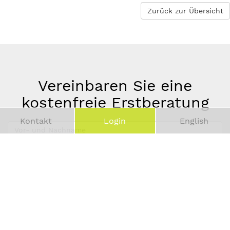
Zurück zur Übersicht
Vereinbaren Sie eine
kostenfreie Erstberatung
Kontakt
Login
English
Vor-
und
Telefonnummer
Nachname
*
E-
Mail-
Adresse
*