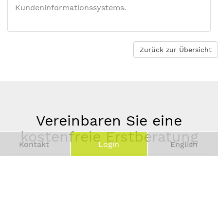
Kundeninformationssystems.
Zurück zur Übersicht
Vereinbaren Sie eine
kostenfreie Erstberatung
Kontakt
Login
English
Vor-
und
Telefonnummer
Nachname
*
E-
Mail-