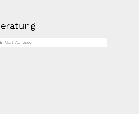
beratung
-
ail-
dresse