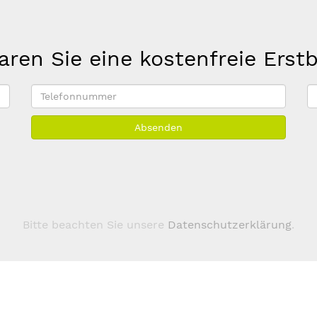
aren Sie eine kostenfreie Erst
Telefonnummer
E
M
Absenden
A
*
Bitte beachten Sie unsere
Datenschutzerklärung
.