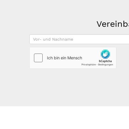
Vereinb
Vor-
und
Nachname
*