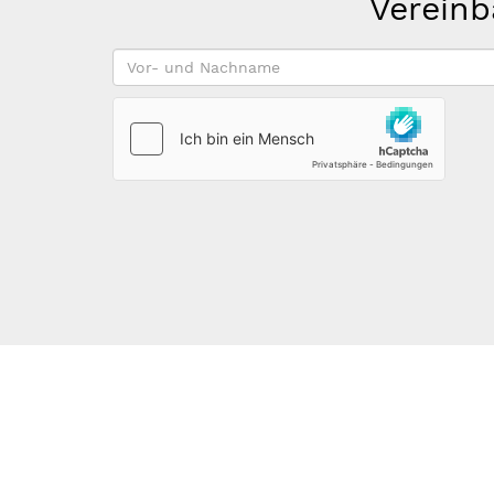
Vereinb
Vor-
und
Nachname
*