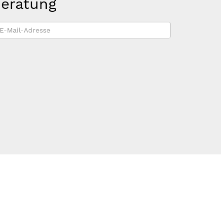
beratung
-
ail-
dresse