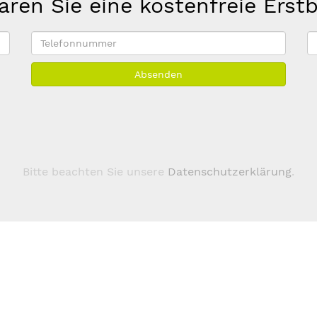
aren Sie eine kostenfreie Erst
Telefonnummer
E
M
Absenden
A
*
Bitte beachten Sie unsere
Datenschutzerklärung
.