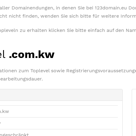
t aller Domainendungen, in denen Sie bei 123domain.eu D
icht nicht finden, wenden Sie sich bitte für weitere Info
leveln zu erhalten klicken Sie bitte einfach auf den Nam
el
.com.kw
rmationen zum Toplevel sowie Registrierungsvoraussetzu
Bearbeitungsdauer.
m.kw
v
ngeschränkt