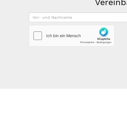
Vereinb
Vor-
und
Nachname
*