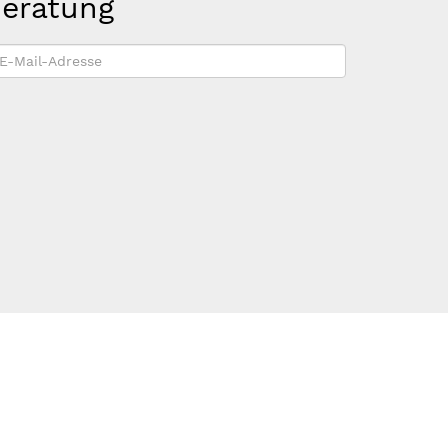
beratung
-
ail-
dresse