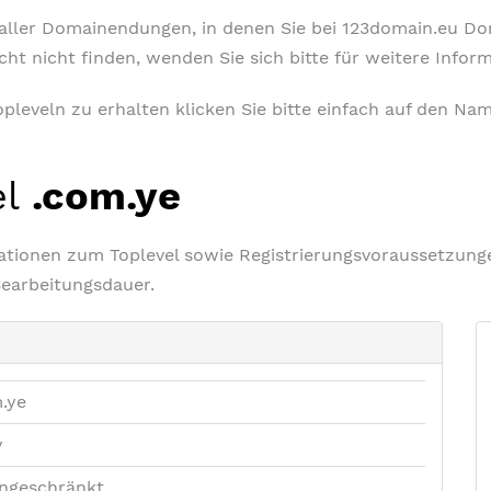
t aller Domainendungen, in denen Sie bei 123domain.eu D
icht nicht finden, wenden Sie sich bitte für weitere Info
leveln zu erhalten klicken Sie bitte einfach auf den Nam
el
.com.ye
rmationen zum Toplevel sowie Registrierungsvoraussetzu
Bearbeitungsdauer.
.ye
v
ngeschränkt