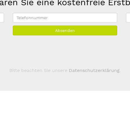
aren Sie eine kostenfreie Erst
Telefonnummer
E
M
Absenden
A
*
Bitte beachten Sie unsere
Datenschutzerklärung
.