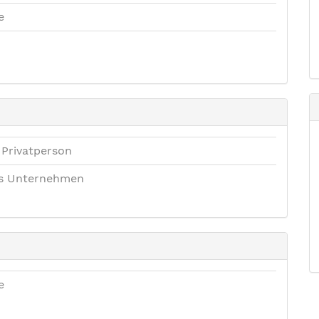
e
 Privatperson
es Unternehmen
e