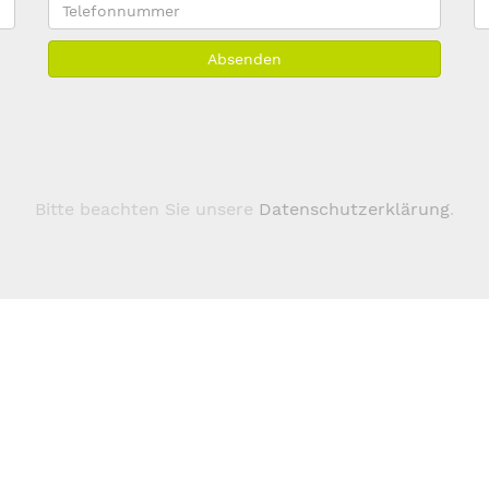
Telefonnummer
E
M
Absenden
A
*
Bitte beachten Sie unsere
Datenschutzerklärung
.
Über 123domain.eu
Domains