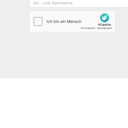
Vor-
und
Nachname
*
123DOMAIN.EU