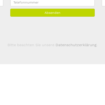
Telefonnummer
E
M
Absenden
A
*
Bitte beachten Sie unsere
Datenschutzerklärung
.
Über 123domain.eu
Domains