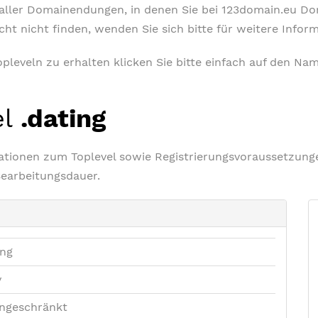
t aller Domainendungen, in denen Sie bei 123domain.eu D
icht nicht finden, wenden Sie sich bitte für weitere Info
leveln zu erhalten klicken Sie bitte einfach auf den Nam
el
.dating
rmationen zum Toplevel sowie Registrierungsvoraussetzu
Bearbeitungsdauer.
ing
v
ngeschränkt