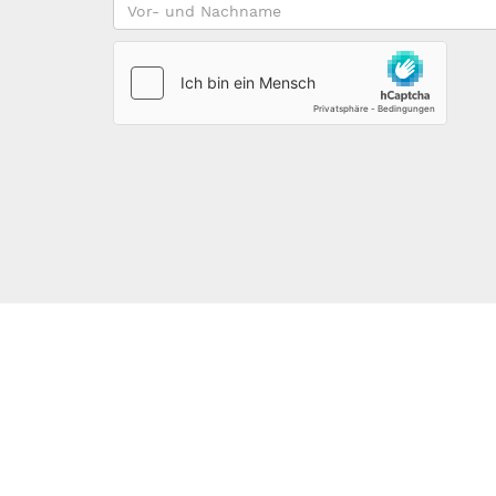
Vor-
und
Nachname
*
123DOMAIN.EU