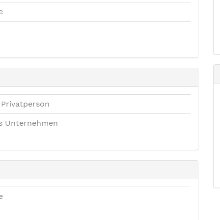
e
 Privatperson
es Unternehmen
e