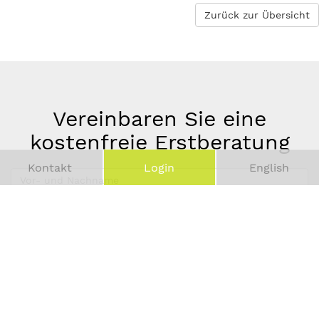
Zurück zur Übersicht
Vereinbaren Sie eine
kostenfreie Erstberatung
Kontakt
Login
English
Vor-
und
Telefonnummer
Nachname
*
E-
Mail-
Adresse
*