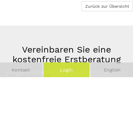
Zurück zur Übersicht
Vereinbaren Sie eine
kostenfreie Erstberatung
Kontakt
Login
English
Vor-
und
Telefonnummer
Nachname
*
E-
Mail-
Adresse
*