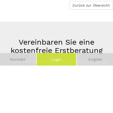
Zurück zur Übersicht
Vereinbaren Sie eine
kostenfreie Erstberatung
Kontakt
Login
English
Vor-
und
Telefonnummer
Nachname
*
E-
Mail-
Adresse
*