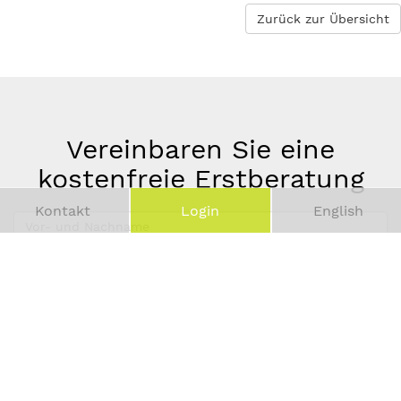
Zurück zur Übersicht
Vereinbaren Sie eine
kostenfreie Erstberatung
Kontakt
Login
English
Vor-
und
Telefonnummer
Nachname
*
E-
Mail-
Adresse
*