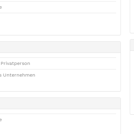
e
 Privatperson
es Unternehmen
e