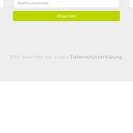
Telefonnummer
E
M
Absenden
A
*
Bitte beachten Sie unsere
Datenschutzerklärung
.
Über 123domain.eu
Domains