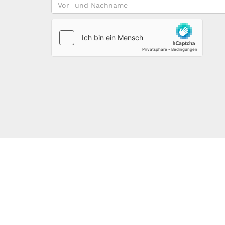
Vor-
und
Nachname
*
123DOMAIN.EU