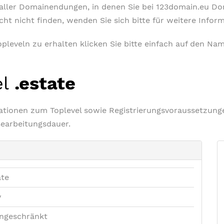
t aller Domainendungen, in denen Sie bei 123domain.eu D
icht nicht finden, wenden Sie sich bitte für weitere Info
leveln zu erhalten klicken Sie bitte einfach auf den Nam
el
.estate
rmationen zum Toplevel sowie Registrierungsvoraussetzu
Bearbeitungsdauer.
ate
v
ngeschränkt