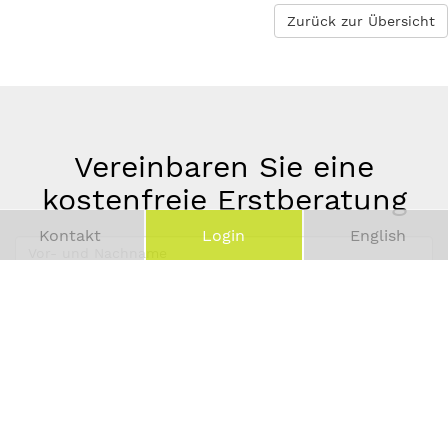
Zurück zur Übersicht
Vereinbaren Sie eine
kostenfreie Erstberatung
Kontakt
Login
English
Vor-
und
Telefonnummer
Nachname
*
E-
Mail-
Adresse
*