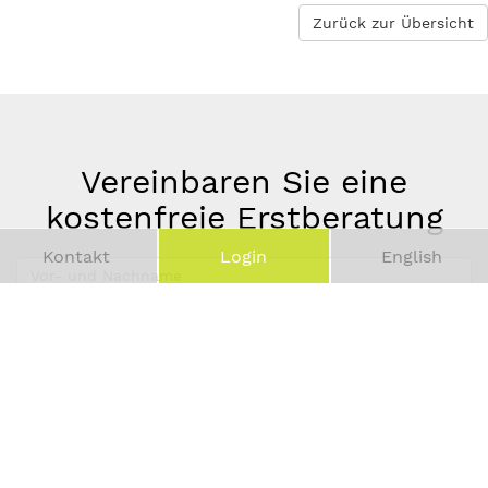
Zurück zur Übersicht
Vereinbaren Sie eine
kostenfreie Erstberatung
Kontakt
Login
English
Vor-
und
Telefonnummer
Nachname
*
E-
Mail-
Adresse
*