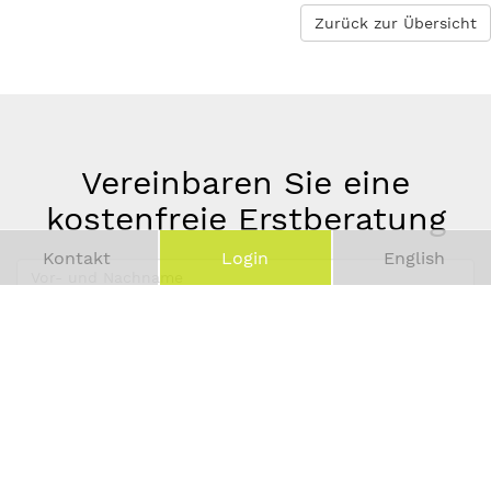
Zurück zur Übersicht
Vereinbaren Sie eine
kostenfreie Erstberatung
Kontakt
Login
English
Vor-
und
Telefonnummer
Nachname
*
E-
Mail-
Adresse
*