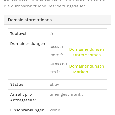
die durchschnittliche Bearbeitungsdauer.
Domaininformationen
Toplevel
.fr
Domainendungen
–
.asso.fr
Domainendungen
.com.fr
–
Unternehmen
–
.presse.fr
Domainendungen
.tm.fr
–
Marken
Status
aktiv
Anzahl pro
uneingeschränkt
Antragsteller
Einschränkungen
keine