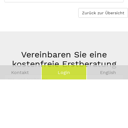
Zurück zur Übersicht
Vereinbaren Sie eine
kostenfreie Erstberatung
Kontakt
Login
English
Vor-
und
Telefonnummer
Nachname
*
E-
Mail-
Adresse
*