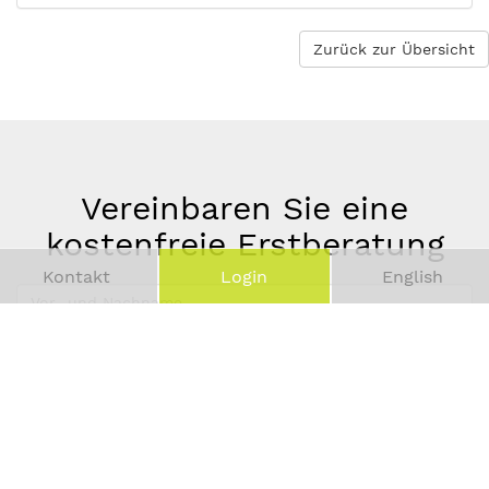
Zurück zur Übersicht
Vereinbaren Sie eine
kostenfreie Erstberatung
Kontakt
Login
English
Vor-
und
Telefonnummer
Nachname
*
E-
Mail-
Adresse
*