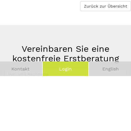
Zurück zur Übersicht
Vereinbaren Sie eine
kostenfreie Erstberatung
Kontakt
Login
English
Vor-
und
Telefonnummer
Nachname
*
E-
Mail-
Adresse
*