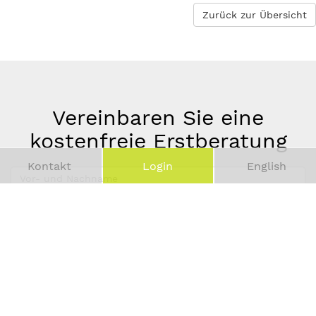
Zurück zur Übersicht
Vereinbaren Sie eine
kostenfreie Erstberatung
Kontakt
Login
English
Vor-
und
Telefonnummer
Nachname
*
E-
Mail-
Adresse
*