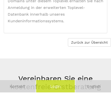
Domains unter diesem Toplevel erhalten Sie nach
Anmeldung in der erweiterten Toplevel-
Datenbank innerhalb unseres
Kundeninformationssystems.
Zurück zur Übersicht
Vereinbaren Sie eine
kostenfreie Erstberatung
Kontakt
Login
English
Vor-
und
Telefonnummer