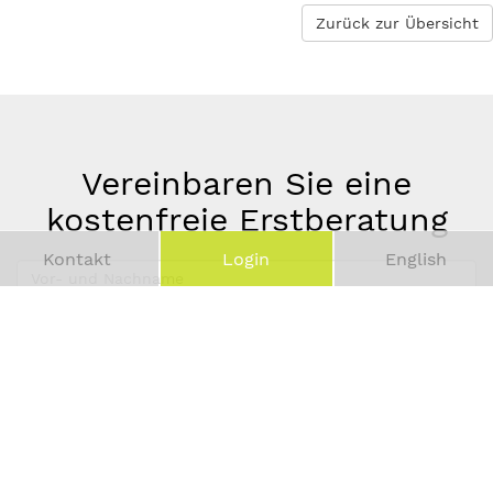
Zurück zur Übersicht
Vereinbaren Sie eine
kostenfreie Erstberatung
Kontakt
Login
English
Vor-
und
Telefonnummer
Nachname
*
E-
Mail-
Adresse
*