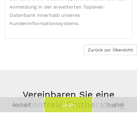
Anmeldung in der erweiterten Toplevel-
Datenbank innerhalb unseres
Kundeninformationssystems.
Zurück zur Übersicht
Vereinbaren Sie eine
kostenfreie Erstberatung
Kontakt
Login
English
Vor-
und
Telefonnummer
Nachname