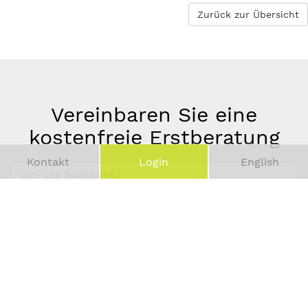
Zurück zur Übersicht
Vereinbaren Sie eine
kostenfreie Erstberatung
Kontakt
Login
English
Vor-
und
Telefonnummer
Nachname
*
E-
Mail-
Adresse
*