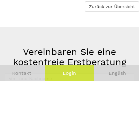
Zurück zur Übersicht
Vereinbaren Sie eine
kostenfreie Erstberatung
Kontakt
Login
English
Vor-
und
Telefonnummer
Nachname
*
E-
Mail-
Adresse
*