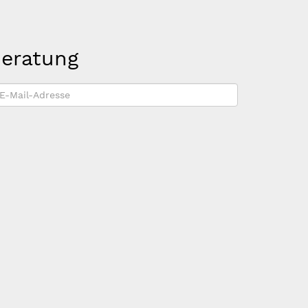
beratung
-
ail-
dresse