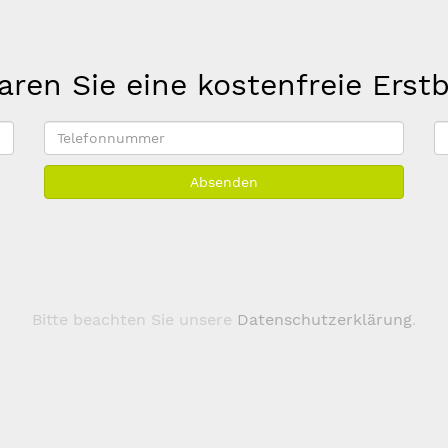
aren Sie eine kostenfreie Erst
Telefonnummer
E
M
Absenden
A
*
Bitte beachten Sie unsere
Datenschutzerklärung
.