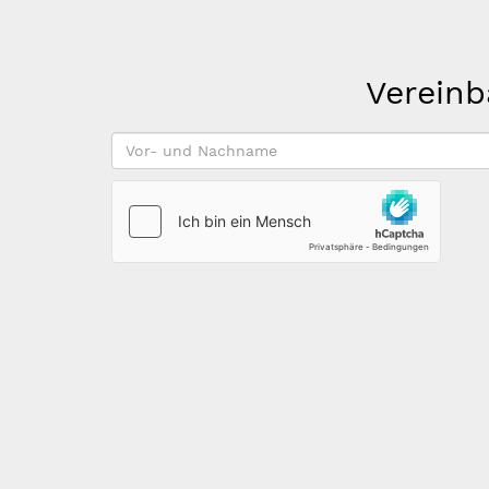
Vereinb
Vor-
und
Nachname
*