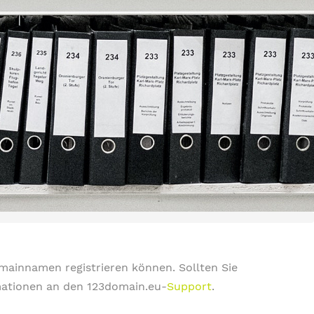
omainnamen registrieren können. Sollten Sie
rmationen an den 123domain.eu-
Support
.