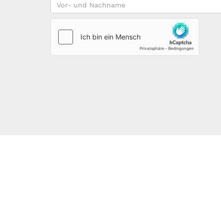
Vor-
und
Nachname
*
123DOMAIN.EU