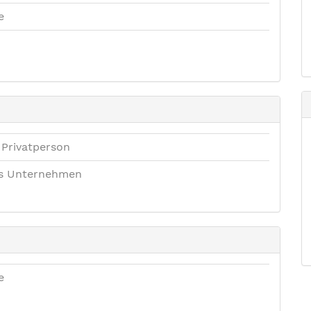
e
 Privatperson
es Unternehmen
e