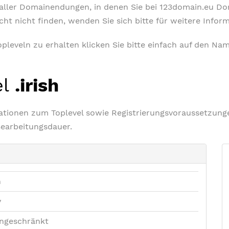
t aller Domainendungen, in denen Sie bei 123domain.eu D
icht nicht finden, wenden Sie sich bitte für weitere Info
leveln zu erhalten klicken Sie bitte einfach auf den Nam
el
.irish
rmationen zum Toplevel sowie Registrierungsvoraussetzu
Bearbeitungsdauer.
h
v
ngeschränkt