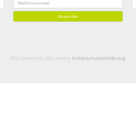
Telefonnummer
E
M
Absenden
A
*
Bitte beachten Sie unsere
Datenschutzerklärung
.
Über 123domain.eu
Domains