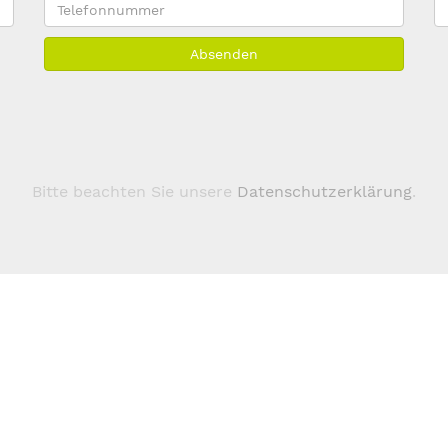
Telefonnummer
E
M
Absenden
A
*
Bitte beachten Sie unsere
Datenschutzerklärung
.
Über 123domain.eu
Domains