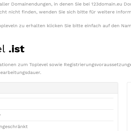
t aller Domainendungen, in denen Sie bei 123domain.eu D
icht nicht finden, wenden Sie sich bitte für weitere Info
leveln zu erhalten klicken Sie bitte einfach auf den Nam
el
.ist
rmationen zum Toplevel sowie Registrierungsvoraussetzu
Bearbeitungsdauer.
v
ngeschränkt