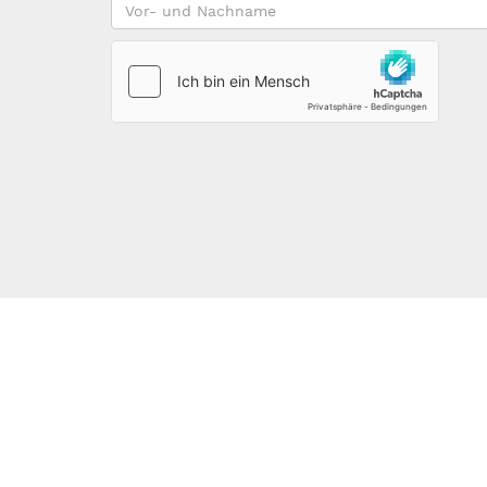
Vor-
und
Nachname
*
123DOMAIN.EU