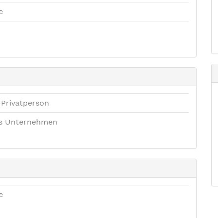
e
 Privatperson
es Unternehmen
e