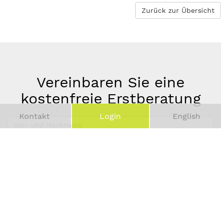
Zurück zur Übersicht
Vereinbaren Sie eine
kostenfreie Erstberatung
Kontakt
Login
English
Vor-
und
Telefonnummer
Nachname
*
E-
Mail-
Adresse
*