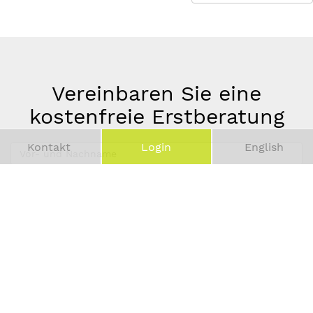
Vereinbaren Sie eine
kostenfreie Erstberatung
Kontakt
Login
English
Vor-
und
Telefonnummer
Nachname
*
E-
Mail-
Adresse
*
Absenden