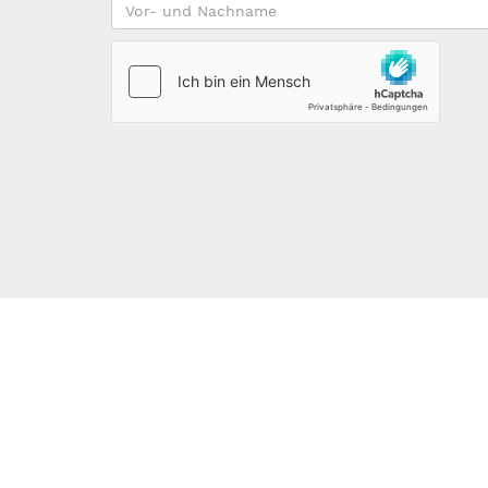
Vor-
und
Nachname
*
123DOMAIN.EU