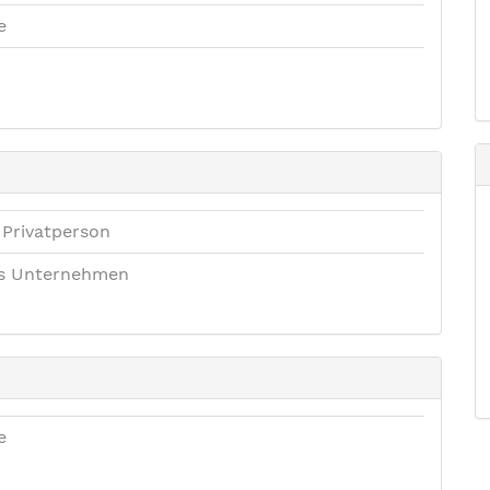
e
 Privatperson
es Unternehmen
e