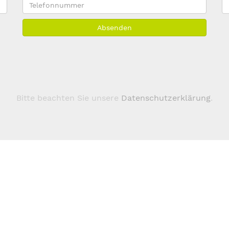
Telefonnummer
E
M
Absenden
A
*
Bitte beachten Sie unsere
Datenschutzerklärung
.
Über 123domain.eu
Domains