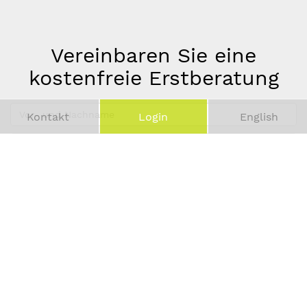
Vereinbaren Sie eine
kostenfreie Erstberatung
Vor-
Kontakt
Login
English
und
Telefonnummer
Nachname
*
E-
Mail-
Adresse
*
Absenden