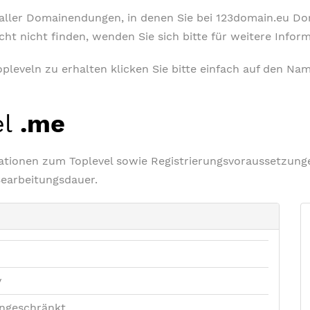
t aller Domainendungen, in denen Sie bei 123domain.eu D
icht nicht finden, wenden Sie sich bitte für weitere Info
leveln zu erhalten klicken Sie bitte einfach auf den Nam
el
.me
rmationen zum Toplevel sowie Registrierungsvoraussetzu
Bearbeitungsdauer.
v
ngeschränkt