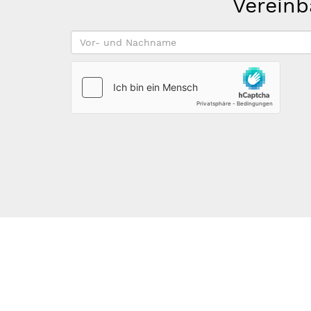
Vereinb
Vor-
und
Nachname
*