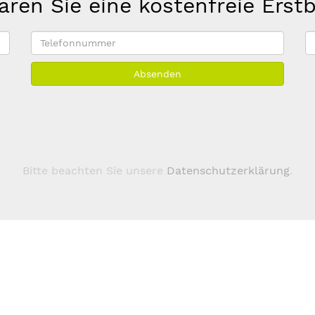
aren Sie eine kostenfreie Erst
Telefonnummer
E
M
Absenden
A
*
Bitte beachten Sie unsere
Datenschutzerklärung
.