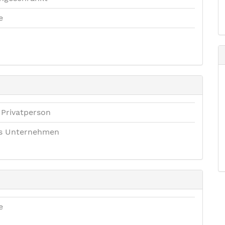
e
 Privatperson
es Unternehmen
e