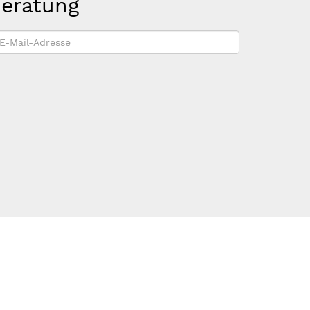
beratung
-
ail-
dresse